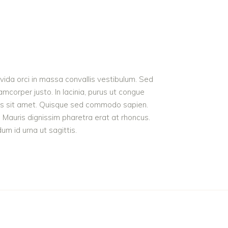
avida orci in massa convallis vestibulum. Sed
amcorper justo. In lacinia, purus ut congue
inibus sit amet. Quisque sed commodo sapien.
. Mauris dignissim pharetra erat at rhoncus.
um id urna ut sagittis.